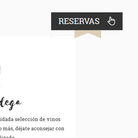
dega
uidada selección de vinos
o más, déjate aconsejar con
lizado.