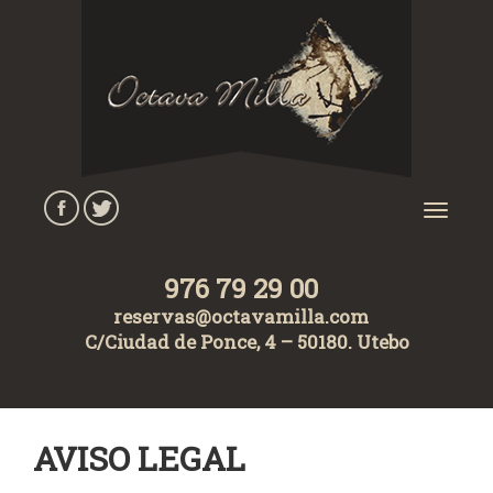
Pasar al contenido principal
Toggl
navig
976 79 29 00
reservas@octavamilla.com
C/Ciudad de Ponce, 4 – 50180. Utebo
AVISO LEGAL